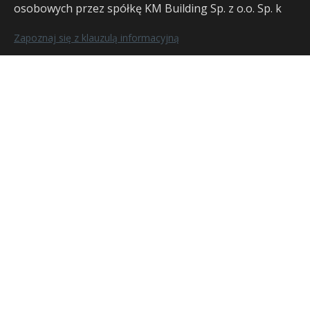
osobowych przez spółkę KM Building Sp. z o.o. Sp. k
Zapoznaj się z klauzulą informacyjną
Mieszkania i domy jednorodzinne oraz
szeregowe na sprzedaż w Poznaniu i
okolicach
KM BUILDING SP. Z O.O.
ul. Rodawska 15, 61-312 Poznań
NIP 7773037842, KRS 0001086622