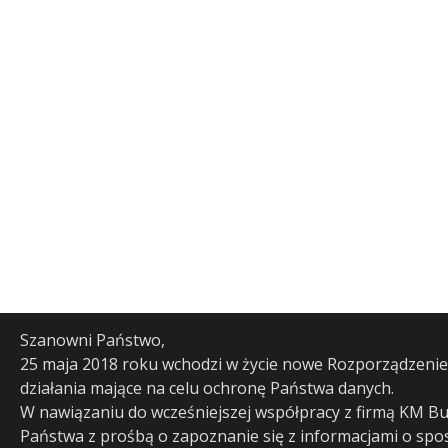
Szanowni Państwo,
25 maja 2018 roku wchodzi w życie nowe Rozporządzenie
działania mające na celu ochronę Państwa danych.
W nawiązaniu do wcześniejszej współpracy z firmą KM B
Państwa z prośbą o zapoznanie się z informacjami o sp