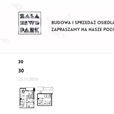
BUDOWA I SPRZEDAŻ OSIEDL
ZAPRASZAMY NA NASZE POZO
Przejdź
do
treści
30
30
25.11.2016