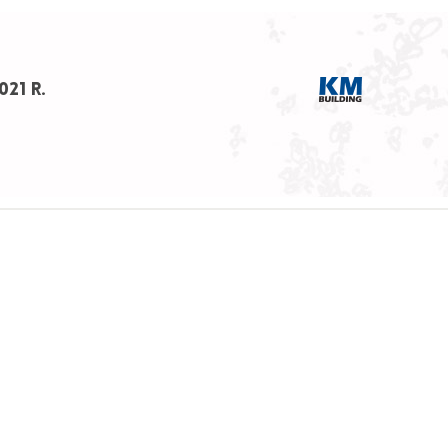
21 R.