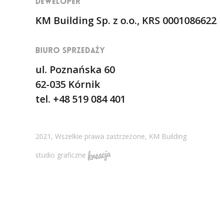
DEWELOPER
KM Building Sp. z o.o., KRS 0001086622
BIURO SPRZEDAŻY
ul. Poznańska 60
62-035 Kórnik
tel. +48 519 084 401
2021, Wszelkie prawa zastrzeżone, KM Building
studio graficzne